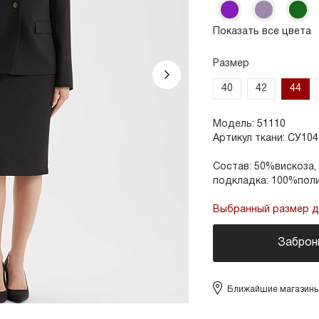
Показать все цвета
Размер
40
42
44
Модель:
51110
Артикул ткани:
СУ104
Состав:
50%вискоза,
подкладка: 100%пол
Выбранный размер до
Заброн
Ближайшие магазин